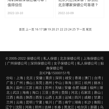
值得信任
北京哪家保镖公司靠谱？
2022-10-10
2022-10-09
首页
上一页
16
17
19
20
21
22
23
24
25
下一页
尾页
18
保镖公司
私人保镖
北京保镖公司
上海保镖公司
© 2005-2022
|
|
|
广州保镖公司
深圳保镖公司
女子保镖公司
私人保镖公司
贴
|
|
|
|
|
身保镖公司
京ICP备15000151号
上海
北京
安徽
重庆
深圳
雄安
香港
澳门
台湾
分站：
|
|
|
|
|
|
|
|
|
广东
广州
佛山
东莞
惠州
中山
珠海
浙江
杭州
丽水
|
|
|
|
|
|
|
|
|
|
嘉兴
温州
江苏
南京
苏州
无锡
安徽
合肥
福建
福州
湖
|
|
|
|
|
|
|
|
北
武汉
海南
海口
三亚
贵州
贵阳
河北
石家庄
唐山
|
|
|
|
|
|
|
|
|
|
江西
南昌
陕西
西安
山西
太原
运城
四川
成都
甘肃
|
|
|
|
|
|
|
|
|
|
兰州
云南
昆明
宁夏
银川
广西
南宁
湖南
长沙
衡阳
|
|
|
|
|
|
|
|
|
|
辽宁
沈阳
河南
郑州
吉林
长春
黑龙江
哈尔滨
新疆
乌
|
|
|
|
|
|
|
|
|