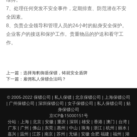
7、处理任何突发不安全事件，定期排查、防范潜在不安
全因素。
8、负责企业领导和管理人员的24小时的贴身安全保护。
企业客户的接送和保护工作。贵重物品的护送和看守工
作。
选择海豹御盾保镖，铸就安全盾牌
上一篇：
雇佣私人保镖合法吗？
下一篇：
保镖公司
私人保镖
北京保镖公司
上海保镖公司
© 2005-2022
|
|
|
广州保镖公司
深圳保镖公司
女子保镖公司
私人保镖公司
贴
|
|
|
|
|
身保镖公司
京ICP备15000151号
上海
北京
安徽
重庆
深圳
雄安
香港
澳门
台湾
分站：
|
|
|
|
|
|
|
|
|
广东
广州
佛山
东莞
惠州
中山
珠海
浙江
杭州
丽水
|
|
|
|
|
|
|
|
|
|
嘉兴
温州
江苏
南京
苏州
无锡
安徽
合肥
福建
福州
湖
|
|
|
|
|
|
|
|