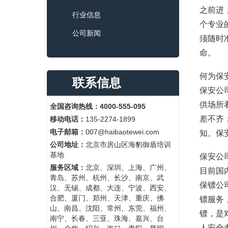
之前进
行业信息
个专业
公司新闻
须随时
命。
何为保
联系信息
保安公
供场所
全国咨询热线：4000-555-095
差不齐
移动电话：
135-2274-1899
电子邮箱：
007@haibaotewei.com
知。保
公司地址：
北京市房山区海豹御盾培训
基地
保安公
服务区域：
北京、深圳、上海、广州、
目前国
青岛、苏州、杭州、长沙、南京、武
保镖公
汉、无锡、成都、大连、宁波、西安、
合肥、厦门、郑州、天津、重庆、佛
镖服务
山、南昌、沈阳、常州、东莞、福州、
镖，是
南宁、长春、三亚、珠海、嘉兴、台
人安全