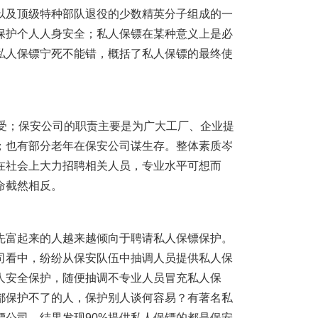
以及顶级特种部队退役的少数精英分子组成的一
保护个人人身安全；私人保镖在某种意义上是必
私人保镖宁死不能错，概括了私人保镖的最终使
受；保安公司的职责主要是为广大工厂、企业提
；也有部分老年在保安公司谋生存。整体素质岑
在社会上大力招聘相关人员，专业水平可想而
命截然相反。
先富起来的人越来越倾向于聘请私人保镖保护。
司看中，纷纷从保安队伍中抽调人员提供私人保
人安全保护，随便抽调不专业人员冒充私人保
都保护不了的人，保护别人谈何容易？有著名私
公司，结果发现90%提供私人保镖的都是保安