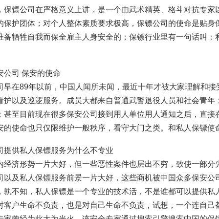
，保镖公司在严格意义上讲，是一个由武术精英、格斗对抗专家
的保护团体；对个人整体素质要求极高，保镖公司的使命是贴身
准备牺牲自我而保全雇主人身安全的；保镖行业里有一句话叫：
安公司 保安的使命
司早在89年以前，中国人闻所未闻，最近十年才被大家理解和接
看护以及巡逻服务。成员大都来自普通武警退役人员和社会青年
；甚至目前现在很多保安公司接到用人单位用人通知之后，直接
安的使命也只仅限维护一般秩序，看守大门之类。和私人保镖使
司提供私人保镖服务为什么不专业
内经济形势一片大好，但一些恶性案件也层出不穷，致使一部分
司以及私人保镖服务前景一片大好，这些商机被中国众多保安公
，孰不知，私人保镖是一个专业的技术活，不是谁都可以提供私
对客户生命不负责，也是对自己生命不负责，试想，一个连自己
专家曾经为此大为光火，该安全专家通过搜索引擎搜索中国的保镖