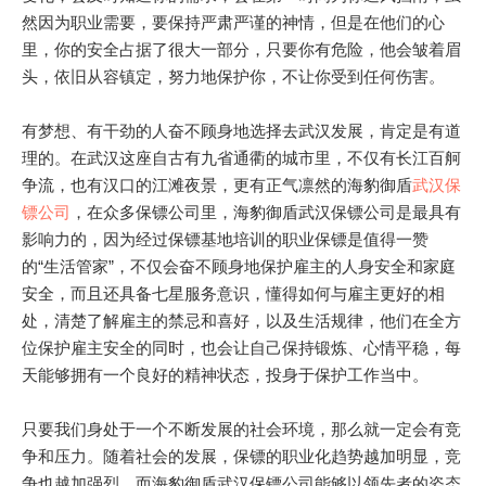
然因为职业需要，要保持严肃严谨的神情，但是在他们的心
里，你的安全占据了很大一部分，只要你有危险，他会皱着眉
头，依旧从容镇定，努力地保护你，不让你受到任何伤害。
有梦想、有干劲的人奋不顾身地选择去武汉发展，肯定是有道
理的。在武汉这座自古有九省通衢的城市里，不仅有长江百舸
武汉保
争流，也有汉口的江滩夜景，更有正气凛然的海豹御盾
镖公司
，在众多保镖公司里，海豹御盾武汉保镖公司是最具有
影响力的，因为经过保镖基地培训的职业保镖是值得一赞
的“生活管家”，不仅会奋不顾身地保护雇主的人身安全和家庭
安全，而且还具备七星服务意识，懂得如何与雇主更好的相
处，清楚了解雇主的禁忌和喜好，以及生活规律，他们在全方
位保护雇主安全的同时，也会让自己保持锻炼、心情平稳，每
天能够拥有一个良好的精神状态，投身于保护工作当中。
只要我们身处于一个不断发展的社会环境，那么就一定会有竞
争和压力。随着社会的发展，保镖的职业化趋势越加明显，竞
争也越加强烈，而海豹御盾武汉保镖公司能够以领先者的姿态