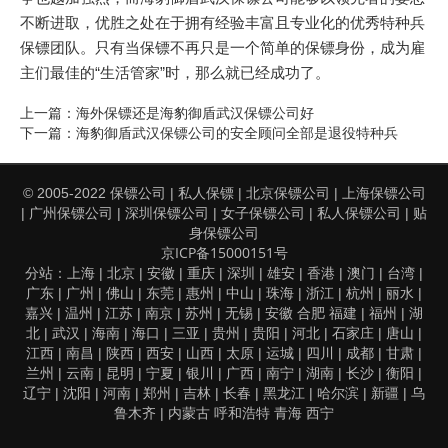
不断进取，优胜之处在于拥有经验丰富且专业化的优秀特种兵
保镖团队。只有当保镖不再只是一个简单的保镖身份，成为雇
主们最佳的“生活管家”时，那么就已经成功了。
海外保镖还是海豹御盾武汉保镖公司好
上一篇：
海豹御盾武汉保镖公司的安全顾问全部是退役特种兵
下一篇：
保镖公司
私人保镖
北京保镖公司
上海保镖公司
© 2005-2022
|
|
|
广州保镖公司
深圳保镖公司
女子保镖公司
私人保镖公司
贴
|
|
|
|
|
身保镖公司
京ICP备15000151号
上海
北京
安徽
重庆
深圳
雄安
香港
澳门
台湾
分站：
|
|
|
|
|
|
|
|
|
广东
广州
佛山
东莞
惠州
中山
珠海
浙江
杭州
丽水
|
|
|
|
|
|
|
|
|
|
嘉兴
温州
江苏
南京
苏州
无锡
安徽
合肥
福建
福州
湖
|
|
|
|
|
|
|
|
北
武汉
海南
海口
三亚
贵州
贵阳
河北
石家庄
唐山
|
|
|
|
|
|
|
|
|
|
江西
南昌
陕西
西安
山西
太原
运城
四川
成都
甘肃
|
|
|
|
|
|
|
|
|
|
兰州
云南
昆明
宁夏
银川
广西
南宁
湖南
长沙
衡阳
|
|
|
|
|
|
|
|
|
|
辽宁
沈阳
河南
郑州
吉林
长春
黑龙江
哈尔滨
新疆
乌
|
|
|
|
|
|
|
|
|
鲁木齐
内蒙古
呼和浩特
青海
西宁
|