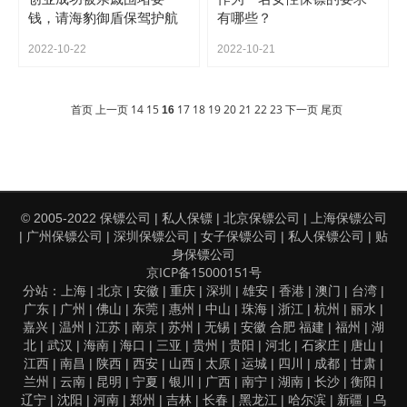
钱，请海豹御盾保驾护航
有哪些？
2022-10-22
2022-10-21
首页
上一页
14
15
17
18
19
20
21
22
23
下一页
尾页
16
保镖公司
私人保镖
北京保镖公司
上海保镖公司
© 2005-2022
|
|
|
广州保镖公司
深圳保镖公司
女子保镖公司
私人保镖公司
贴
|
|
|
|
|
身保镖公司
京ICP备15000151号
上海
北京
安徽
重庆
深圳
雄安
香港
澳门
台湾
分站：
|
|
|
|
|
|
|
|
|
广东
广州
佛山
东莞
惠州
中山
珠海
浙江
杭州
丽水
|
|
|
|
|
|
|
|
|
|
嘉兴
温州
江苏
南京
苏州
无锡
安徽
合肥
福建
福州
湖
|
|
|
|
|
|
|
|
北
武汉
海南
海口
三亚
贵州
贵阳
河北
石家庄
唐山
|
|
|
|
|
|
|
|
|
|
江西
南昌
陕西
西安
山西
太原
运城
四川
成都
甘肃
|
|
|
|
|
|
|
|
|
|
兰州
云南
昆明
宁夏
银川
广西
南宁
湖南
长沙
衡阳
|
|
|
|
|
|
|
|
|
|
辽宁
沈阳
河南
郑州
吉林
长春
黑龙江
哈尔滨
新疆
乌
|
|
|
|
|
|
|
|
|